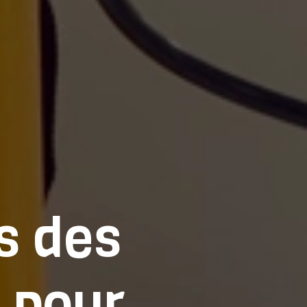
s des
s pour