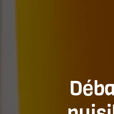
Déba
nuisi