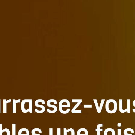
rrassez-vou
bles une foi