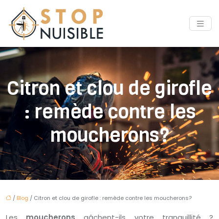
Citron et clou de girofle
: remède contre les
moucherons?
/
Blog
/ Citron et clou de girofle : remède contre les moucherons?
Les
moucherons
gâchent-ils votre tranquillité ?