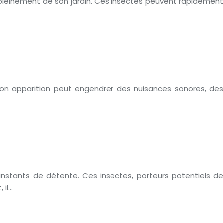
r pleinement de son jardin. Ces insectes peuvent rapidement
 Son apparition peut engendrer des nuisances sonores, des
nstants de détente. Ces insectes, porteurs potentiels de
 il…