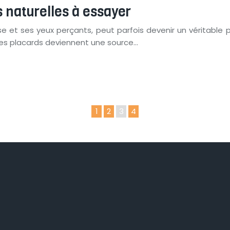
 naturelles à essayer
nse et ses yeux perçants, peut parfois devenir un véritab
e les placards deviennent une source…
1
2
3
4