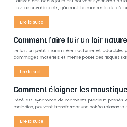
L’arrivée des beaux jours est souvent synonyme de la
devenir envahissants, gâchant les moments de détente 
Lire la suite
Comment faire fuir un loir natur
Le loir, un petit mammifère nocturne et adorable, 
dommages matériels et même poser des risques sanita
Lire la suite
Comment éloigner les moustiques
L’été est synonyme de moments précieux passés en 
maladies, peuvent transformer une soirée relaxante 
Lire la suite